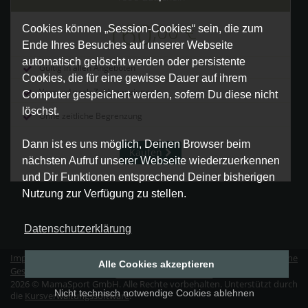
160
,00
€
Cookies können „Session-Cookies“ sein, die zum
Ende Ihres Besuches auf unserer Webseite
automatisch gelöscht werden oder persistente
Gültig in allen Angeboten
Cookies, die für eine gewisse Dauer auf ihrem
Versand nach Zahlungseingang
Computer gespeichert werden, sofern Du diese nicht
löschst.
Ohne zeitliche Begrenzung
Dann ist es uns möglich, Deinen Browser beim
Kaufen
nächsten Aufruf unserer Webseite wiederzuerkennen
und Dir Funktionen entsprechend Deiner bisherigen
Nutzung zur Verfügung zu stellen.
Datenschutzerklärung
Impressum
|
Datenschutz
|
Erklärung zur Barrierefreiheit
|
Allgemeine
Alle Cookies akzeptieren
Geschäftsbedingungen
|
Vertrag widerrufen
2026 © MamaSport GmbH. Alle Rechte vorbehalten. Unterstützt durch
Nicht technisch notwendige Cookies ablehnen
die
Kursverwaltungssoftware
.