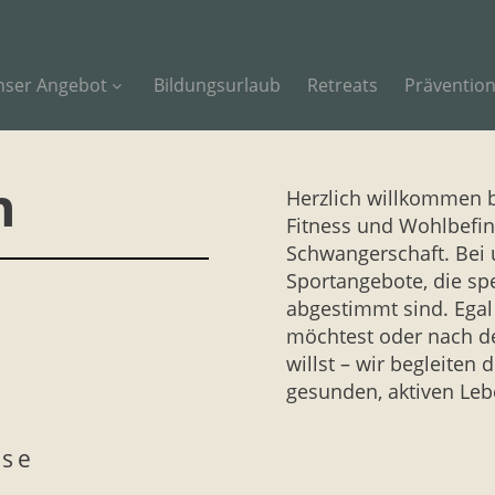
nser Angebot
Bildungsurlaub
Retreats
Präventio
n
Herzlich willkommen 
Fitness und Wohlbefi
Schwangerschaft. Bei 
Sportangebote, die spe
abgestimmt sind. Egal
möchtest oder nach d
willst – wir begleiten
gesunden, aktiven Leb
ase