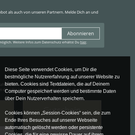
ot als auch von unseren Partnern. Melde Dich an und
Abonnieren
öglich. Weitere Infos zum Datenschutz erhältst Du
hier
.
Diese Seite verwendet Cookies, um Dir die
bestmögliche Nutzererfahrung auf unserer Website zu
bieten. Cookies sind Textdateien, die auf Deinem
r Wahl teilnehmen – ob Bewegung, Entspannung oder
önn dir oder jemand anderem eine Freude, die lange
Computer gespeichert werden und bestimmte Daten
über Dein Nutzerverhalten speichern.
Gutschein
Cookies können „Session-Cookies“ sein, die zum
160€ Gutschein
Ende Ihres Besuches auf unserer Webseite
automatisch gelöscht werden oder persistente
,00
€
Cookies, die für eine gewisse Dauer auf ihrem