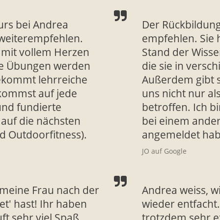
urs bei Andrea
Der Rückbildung
 weiterempfehlen.
empfehlen. Sie 
n, mit vollem Herzen
Stand der Wiss
ie Übungen werden
die sie in versc
ekommt lehrreiche
Außerdem gibt 
kommst auf jede
uns nicht nur al
und fundierte
betroffen. Ich b
 auf die nächsten
bei einem ande
d Outdoorfitness).
angemeldet hab
JO auf Google
 meine Frau nach der
Andrea weiss, wi
t' hast! Ihr haben
wieder entfacht.
ft sehr viel Spaß
trotzdem sehr ef