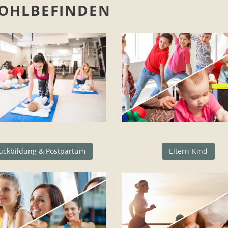
WOHLBEFINDEN
ückbildung & Postpartum
Eltern-Kind