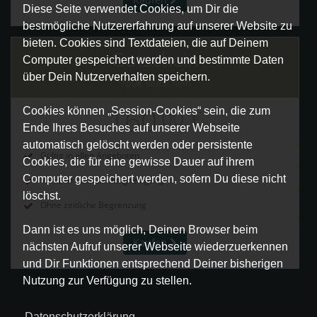
Diese Seite verwendet Cookies, um Dir die
bestmögliche Nutzererfahrung auf unserer Website zu
bieten. Cookies sind Textdateien, die auf Deinem
Gutschein
Computer gespeichert werden und bestimmte Daten
über Dein Nutzerverhalten speichern.
160€ Gutschein
160
,00
€
Cookies können „Session-Cookies“ sein, die zum
Ende Ihres Besuches auf unserer Webseite
automatisch gelöscht werden oder persistente
Gültig in allen Angeboten
Cookies, die für eine gewisse Dauer auf ihrem
Computer gespeichert werden, sofern Du diese nicht
Versand nach Zahlungseingang
löschst.
Ohne zeitliche Begrenzung
Dann ist es uns möglich, Deinen Browser beim
Kaufen
nächsten Aufruf unserer Webseite wiederzuerkennen
und Dir Funktionen entsprechend Deiner bisherigen
Nutzung zur Verfügung zu stellen.
Datenschutzerklärung