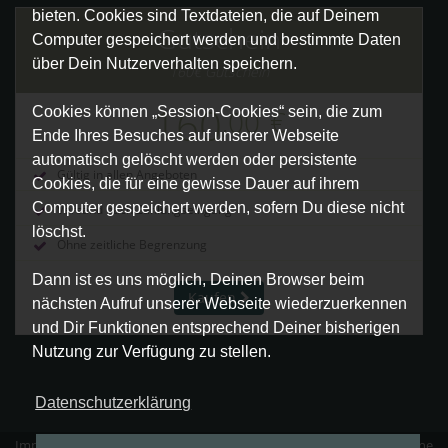
bieten. Cookies sind Textdateien, die auf Deinem
Gutschein
Computer gespeichert werden und bestimmte Daten
über Dein Nutzerverhalten speichern.
160€ Gutschein
160
,00
€
Cookies können „Session-Cookies“ sein, die zum
Ende Ihres Besuches auf unserer Webseite
automatisch gelöscht werden oder persistente
Gültig in allen Angeboten
Cookies, die für eine gewisse Dauer auf ihrem
Computer gespeichert werden, sofern Du diese nicht
Versand nach Zahlungseingang
löschst.
Ohne zeitliche Begrenzung
Dann ist es uns möglich, Deinen Browser beim
Kaufen
nächsten Aufruf unserer Webseite wiederzuerkennen
und Dir Funktionen entsprechend Deiner bisherigen
Nutzung zur Verfügung zu stellen.
Datenschutzerklärung
Impressum
|
Datenschutz
|
Erklärung zur Barrierefreiheit
|
Allgemeine