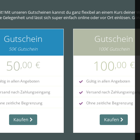
eit! Mit unseren Gutscheinen kannst du ganz flexibel an einem Kurs deine
ede Gelegenheit und lässt sich super einfach online oder vor Ort einlösen. G
Gutschein
Gutschein
50€ Gutschein
100€ Gutschein
50
100
,00
€
,00
€
tig in allen Angeboten
Gültig in allen Angeboten
rsand nach Zahlungseingang
Versand nach Zahlungseingan
ne zeitliche Begrenzung
Ohne zeitliche Begrenzung
Kaufen
Kaufen