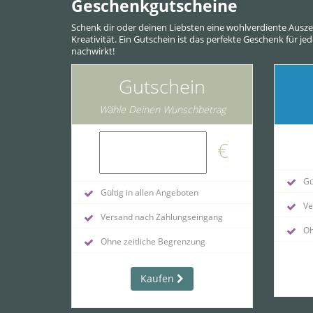
Geschenkgutscheine
Schenk dir oder deinen Liebsten eine wohlverdiente Ausz
Kreativität. Ein Gutschein ist das perfekte Geschenk für j
nachwirkt!
Gutschein
Wähle Deinen Wunschbetrag
€
Gül
Gültig in allen Angeboten
Ve
Versand nach Zahlungseingang
Oh
Ohne zeitliche Begrenzung
Kaufen