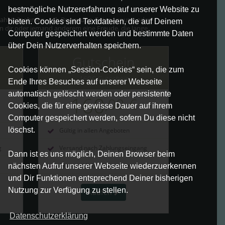
bestmögliche Nutzererfahrung auf unserer Website zu
r Wahl teilnehmen – ob Bewegung, Entspannung oder
bieten. Cookies sind Textdateien, die auf Deinem
önn dir oder jemand anderem eine Freude, die lange
Computer gespeichert werden und bestimmte Daten
über Dein Nutzerverhalten speichern.
Gutschein
Cookies können „Session-Cookies“ sein, die zum
160€ Gutschein
Ende Ihres Besuches auf unserer Webseite
automatisch gelöscht werden oder persistente
160
,00
€
Cookies, die für eine gewisse Dauer auf ihrem
Computer gespeichert werden, sofern Du diese nicht
löschst.
Gültig in allen Angeboten
g
Versand nach Zahlungseingang
Dann ist es uns möglich, Deinen Browser beim
Ohne zeitliche Begrenzung
nächsten Aufruf unserer Webseite wiederzuerkennen
und Dir Funktionen entsprechend Deiner bisherigen
Nutzung zur Verfügung zu stellen.
Kaufen
Datenschutzerklärung