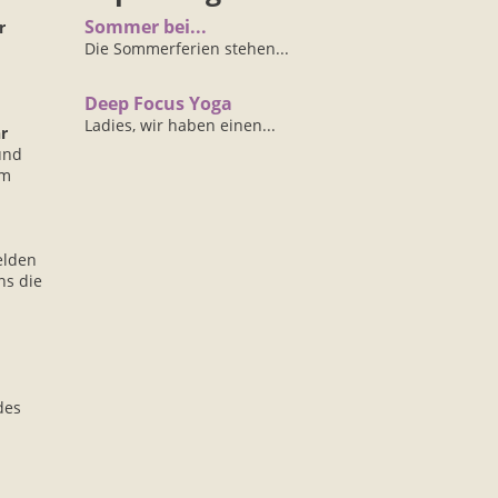
Sommer bei...
r
Die Sommerferien stehen...
Deep Focus Yoga
Ladies, wir haben einen...
r
und
um
elden
ns die
des