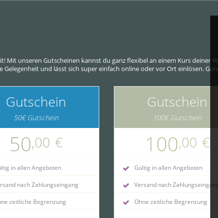
eit! Mit unseren Gutscheinen kannst du ganz flexibel an einem Kurs deine
ede Gelegenheit und lässt sich super einfach online oder vor Ort einlösen. G
Gutschein
Gutschein
50€ Gutschein
100€ Gutschein
50
100
,00
€
,00
€
tig in allen Angeboten
Gültig in allen Angeboten
rsand nach Zahlungseingang
Versand nach Zahlungseingan
ne zeitliche Begrenzung
Ohne zeitliche Begrenzung