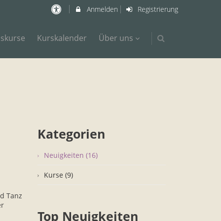
Anmelden
Registrierung
nskurse
Kurskalender
Über uns
Kategorien
Neuigkeiten (16)
Kurse (9)
nd Tanz
er
Top Neuigkeiten