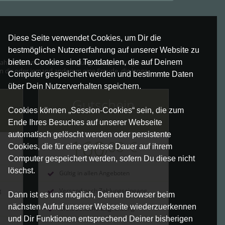
Diese Seite verwendet Cookies, um Dir die
bestmögliche Nutzererfahrung auf unserer Website zu
bieten. Cookies sind Textdateien, die auf Deinem
r Wahl teilnehmen – ob Bewegung, Entspannung oder
önn dir oder jemand anderem eine Freude, die lange
Computer gespeichert werden und bestimmte Daten
über Dein Nutzerverhalten speichern.
Gutschein
Cookies können „Session-Cookies“ sein, die zum
160€ Gutschein
Ende Ihres Besuches auf unserer Webseite
automatisch gelöscht werden oder persistente
160
,00
€
Cookies, die für eine gewisse Dauer auf ihrem
Computer gespeichert werden, sofern Du diese nicht
löschst.
Gültig in allen Angeboten
g
Versand nach Zahlungseingang
Dann ist es uns möglich, Deinen Browser beim
nächsten Aufruf unserer Webseite wiederzuerkennen
Ohne zeitliche Begrenzung
und Dir Funktionen entsprechend Deiner bisherigen