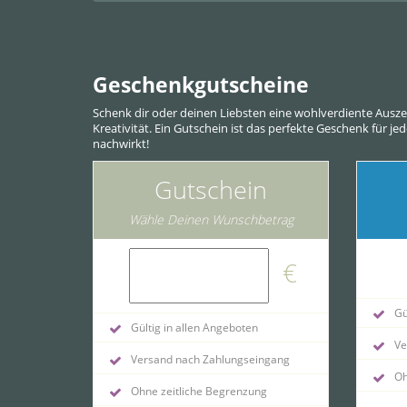
Geschenkgutscheine
Schenk dir oder deinen Liebsten eine wohlverdiente Ausz
Kreativität. Ein Gutschein ist das perfekte Geschenk für j
nachwirkt!
Gutschein
Wähle Deinen Wunschbetrag
€
Gül
Gültig in allen Angeboten
Ve
Versand nach Zahlungseingang
Oh
Ohne zeitliche Begrenzung