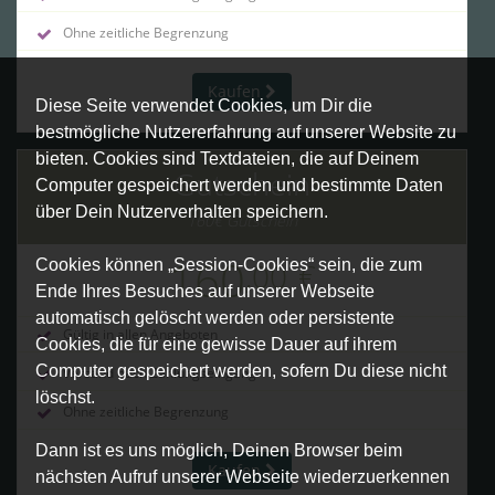
Ohne zeitliche Begrenzung
Kaufen
Diese Seite verwendet Cookies, um Dir die
bestmögliche Nutzererfahrung auf unserer Website zu
bieten. Cookies sind Textdateien, die auf Deinem
Gutschein
Computer gespeichert werden und bestimmte Daten
über Dein Nutzerverhalten speichern.
160€ Gutschein
160
,00
€
Cookies können „Session-Cookies“ sein, die zum
Ende Ihres Besuches auf unserer Webseite
automatisch gelöscht werden oder persistente
Gültig in allen Angeboten
Cookies, die für eine gewisse Dauer auf ihrem
Computer gespeichert werden, sofern Du diese nicht
Versand nach Zahlungseingang
löschst.
Ohne zeitliche Begrenzung
Dann ist es uns möglich, Deinen Browser beim
Kaufen
nächsten Aufruf unserer Webseite wiederzuerkennen