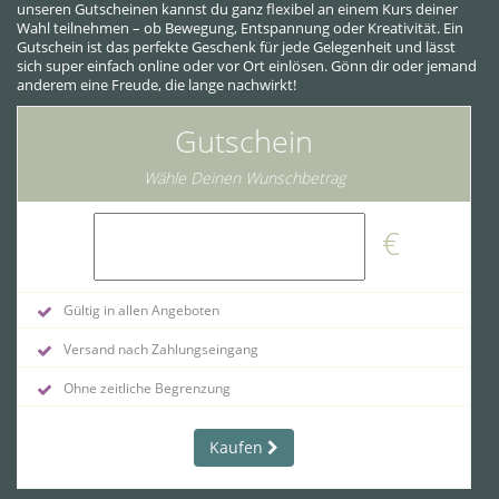
unseren Gutscheinen kannst du ganz flexibel an einem Kurs deiner
Wahl teilnehmen – ob Bewegung, Entspannung oder Kreativität. Ein
Gutschein ist das perfekte Geschenk für jede Gelegenheit und lässt
sich super einfach online oder vor Ort einlösen. Gönn dir oder jemand
anderem eine Freude, die lange nachwirkt!
Gutschein
Wähle Deinen Wunschbetrag
€
Gültig in allen Angeboten
Versand nach Zahlungseingang
Ohne zeitliche Begrenzung
Kaufen