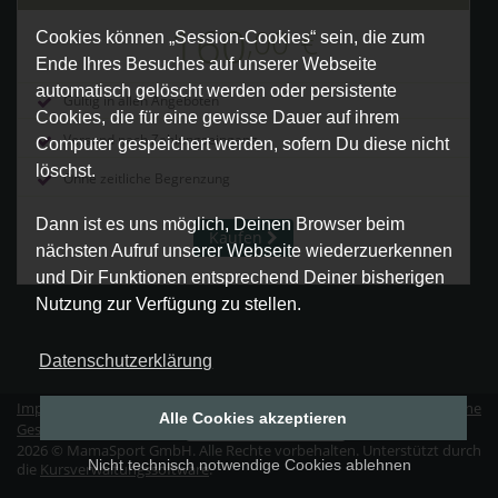
160
,00
€
Cookies können „Session-Cookies“ sein, die zum
Ende Ihres Besuches auf unserer Webseite
automatisch gelöscht werden oder persistente
Gültig in allen Angeboten
Cookies, die für eine gewisse Dauer auf ihrem
Versand nach Zahlungseingang
Computer gespeichert werden, sofern Du diese nicht
löschst.
Ohne zeitliche Begrenzung
Dann ist es uns möglich, Deinen Browser beim
Kaufen
nächsten Aufruf unserer Webseite wiederzuerkennen
und Dir Funktionen entsprechend Deiner bisherigen
Nutzung zur Verfügung zu stellen.
Datenschutzerklärung
Impressum
|
Datenschutz
|
Erklärung zur Barrierefreiheit
|
Allgemeine
Alle Cookies akzeptieren
Geschäftsbedingungen
|
Vertrag widerrufen
2026 © MamaSport GmbH. Alle Rechte vorbehalten. Unterstützt durch
Nicht technisch notwendige Cookies ablehnen
die
Kursverwaltungssoftware
.