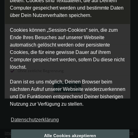
bieten. Cookies sind Textdateien, die auf Deinem
Gutschein
Computer gespeichert werden und bestimmte Daten
über Dein Nutzerverhalten speichern.
160€ Gutschein
160
,00
€
Cookies können „Session-Cookies“ sein, die zum
Ende Ihres Besuches auf unserer Webseite
automatisch gelöscht werden oder persistente
Gültig in allen Angeboten
Cookies, die für eine gewisse Dauer auf ihrem
Computer gespeichert werden, sofern Du diese nicht
Versand nach Zahlungseingang
löschst.
Ohne zeitliche Begrenzung
Dann ist es uns möglich, Deinen Browser beim
Kaufen
nächsten Aufruf unserer Webseite wiederzuerkennen
und Dir Funktionen entsprechend Deiner bisherigen
Nutzung zur Verfügung zu stellen.
Datenschutzerklärung
Impressum
|
Datenschutz
|
Erklärung zur Barrierefreiheit
|
Allgemeine
Alle Cookies akzeptieren