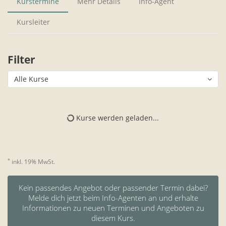
Kurstermine
Mehr Details
Info-Agent
Kursleiter
Filter
Alle Kurse
Kurse werden geladen...
*
inkl. 19% MwSt.
Kein passendes Angebot oder passender Termin dabei?
Melde dich jetzt beim Info-Agenten an und erhalte
Informationen zu neuen Terminen und Angeboten zu
diesem Kurs.