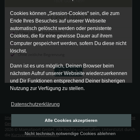
160€ Gutschein
160
,00
€
Cookies können „Session-Cookies“ sein, die zum
Ende Ihres Besuches auf unserer Webseite
automatisch gelöscht werden oder persistente
Gültig in allen Angeboten
Cookies, die für eine gewisse Dauer auf ihrem
Computer gespeichert werden, sofern Du diese nicht
Versand nach Zahlungseingang
löschst.
Ohne zeitliche Begrenzung
Dann ist es uns möglich, Deinen Browser beim
Kaufen
nächsten Aufruf unserer Webseite wiederzuerkennen
und Dir Funktionen entsprechend Deiner bisherigen
Nutzung zur Verfügung zu stellen.
Datenschutzerklärung
Impressum
|
Datenschutz
|
Erklärung zur Barrierefreiheit
|
Allgemeine
Alle Cookies akzeptieren
Geschäftsbedingungen
|
Vertrag widerrufen
2026 © MamaSport GmbH. Alle Rechte vorbehalten. Unterstützt durch
Nicht technisch notwendige Cookies ablehnen
die
Kursverwaltungssoftware
.