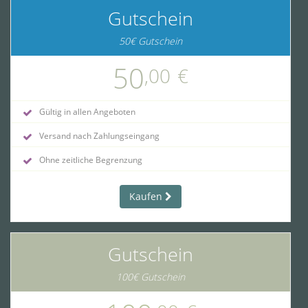
Gutschein
50€ Gutschein
50
,00
€
Gültig in allen Angeboten
Versand nach Zahlungseingang
Ohne zeitliche Begrenzung
Kaufen
Gutschein
100€ Gutschein